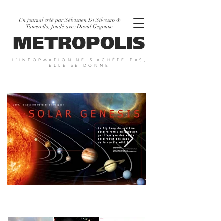
Un journal créé par Sébastien Di Silvestro &
Tamurello, fondé avec David Gegonne
METROPOLIS
L'INFORMATION NE S'ACHÈTE PAS,
ELLE SE DONNE