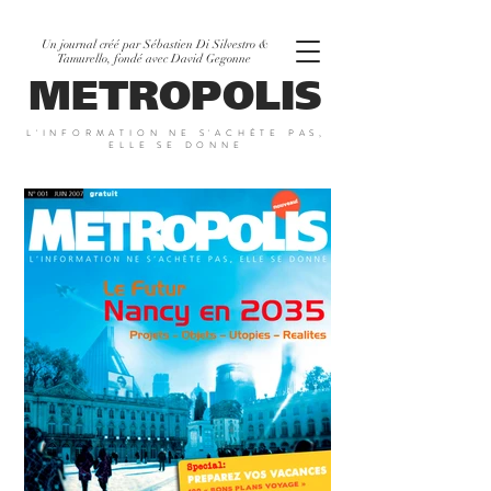
Un journal créé par Sébastien Di Silvestro &
Tamurello, fondé avec David Gegonne
METROPOLIS
L'INFORMATION NE S'ACHÈTE PAS,
ELLE SE DONNE